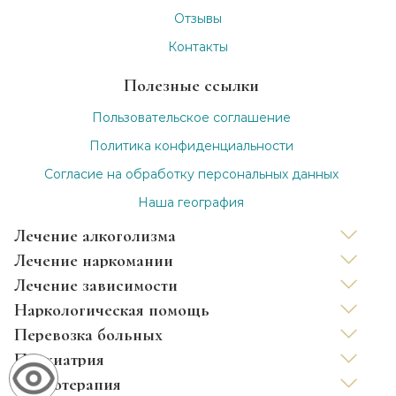
Отзывы
Контакты
Полезные ссылки
Пользовательское соглашение
Политика конфиденциальности
Согласие на обработку персональных данных
Наша география
Лечение алкоголизма
Лечение наркомании
Вывод из запоя
Лечение зависимости
Капельница от запоя
Нарколог на дом
Наркологическая помощь
Капельница от похмелья
Снятие ломки
Лечение зависимости анонимно
Перевозка больных
Лечение хронического алкоголизма
УБОД
Лечение игромании
Детоксикация от наркотиков
Психиатрия
Лечение женского алкоголизма
Принудительное лечение наркозависимых
Лечение табакокурения кодированием
Капельница от наркотиков
Междугородные перевозки лежачих больных
Психотерапия
Кодирование уколом
Лечение созависимости
Лечение никотиновой зависимости
Консультация психотерапевта
Перевозка инвалидов
Лечение дромомании