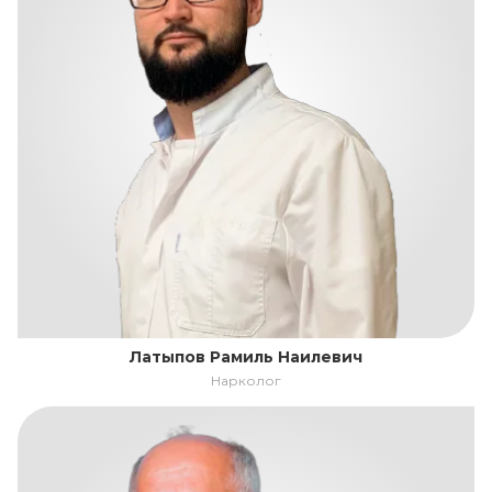
Латыпов Рамиль Наилевич
Нарколог