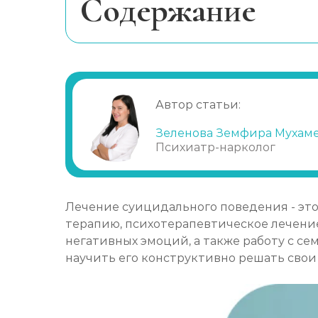
Cодержание
Что такое суицидальное поведение
Как избежать суицидального повед
Медикаментозное лечение суицида
Автор статьи:
Психотерапия
Социальная поддержка
Зеленова Земфира Мухам
Психиатр-нарколог
Какие преимущества имеет наша к
Лечение суицидального поведения - эт
терапию, психотерапевтическое лечение
негативных эмоций, а также работу с с
научить его конструктивно решать сво