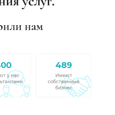
рили нам
400
489
ют у нас
Имеют
льтантами
собственный
бизнес