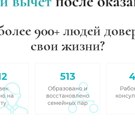
более 900+ людей дове
свои жизни?
12
513
век
Образовано и
Рабо
но на
восстановлено
консу
ту
семейных пар