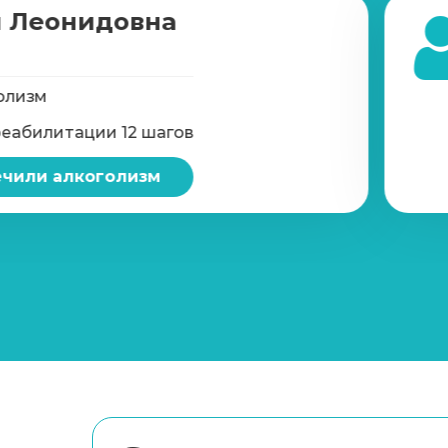
 Леонидовна
олизм
реабилитации 12 шагов
чили алкоголизм