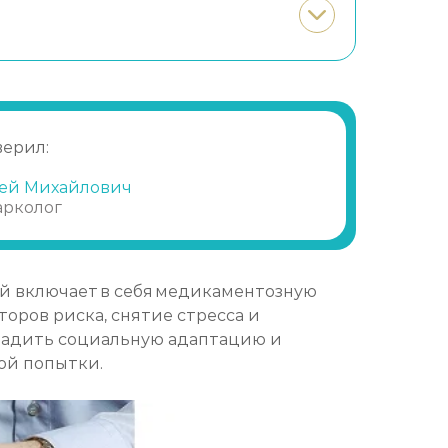
верил:
ей Михайлович
арколог
й включает в себя медикаментозную
оров риска, снятие стресса и
аладить социальную адаптацию и
ой попытки.