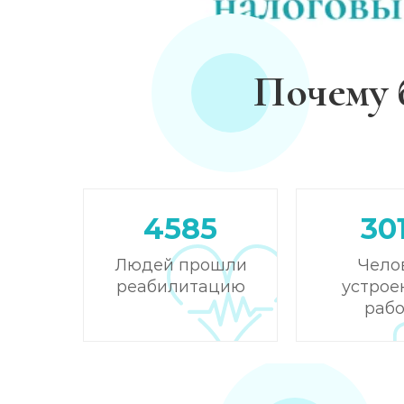
Почему 
4585
30
Людей прошли
Чело
реабилитацию
устрое
рабо