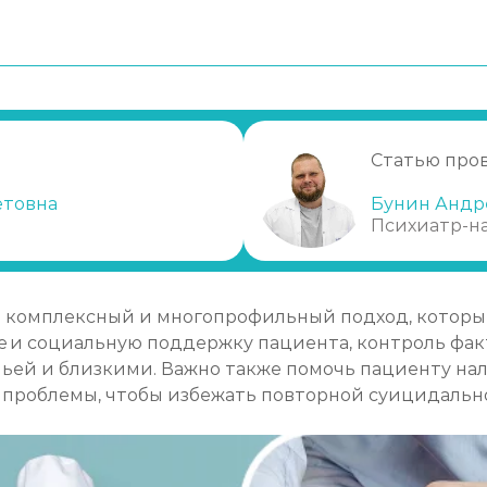
ения
льного поведения
Статью про
етовна
Бунин Андр
Психиатр-н
линика
о комплексный и многопрофильный подход, которы
 и социальную поддержку пациента, контроль факт
емьей и близкими. Важно также помочь пациенту н
и проблемы, чтобы избежать повторной суицидальн