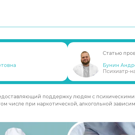
Статью про
етовна
Бунин Андр
Психиатр-н
редоставляющий поддержку людям с психическими
 том числе при наркотической, алкогольной зависи