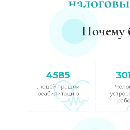
Почему 
4585
30
Людей прошли
Чело
реабилитацию
устрое
рабо