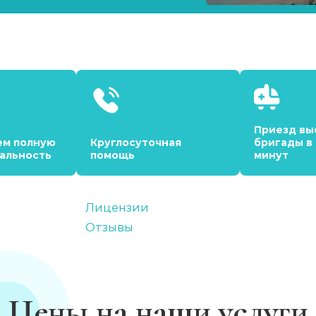
Приезд вы
ем полную
Круглосуточная
бригады в
альность
помощь
минут
Лицензии
Отзывы
Цены на наши услуги