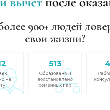
более 900+ людей дове
свои жизни?
12
513
век
Образовано и
Рабо
но на
восстановлено
консу
ту
семейных пар