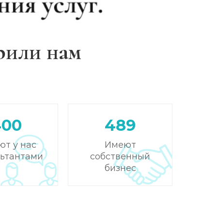
рили нам
400
489
ют у нас
Имеют
льтантами
собственный
бизнес