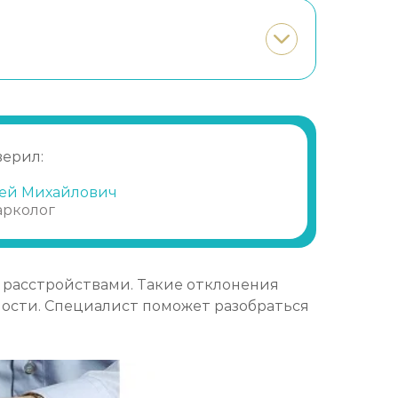
Записаться
от 2 000 ₽/сеанс
верил:
ей Михайлович
арколог
 расстройствами. Такие отклонения
мости. Специалист поможет разобраться