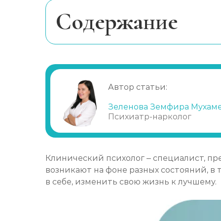
Лечение булимии
Cодержание
Когда нужна помощь специалиста?
Обязанности
Качества
Автор статьи:
Чем помогает специалист?
Лечение
Зеленова Земфира Мухам
Психиатр-нарколог
Клинический психолог – специалист, п
возникают на фоне разных состояний, в
в себе, изменить свою жизнь к лучшему.