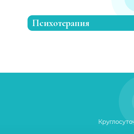
Психотерапия
Лечение раздражительности
Лечение анорексии
Консультация психолога
Семейный психолог
Детский психолог
Круглосуто
Клинический психолог