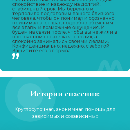
спокойствие и надежду на долгий,
Записаться
от 6 500 ₽/сутки
стабильный срок. Мы бережно и
терпеливо подготовим вашего близкого
человека, чтобы он понимал и осознанно
Лечение зависимости от А-ПВП
принимал этот шаг, подробно объясним
все этапы и возможные ощущения. И
Записаться
от 6 000 ₽/сутки
будем на связи после, чтобы вы не жили в
постоянном страхе «а что если», а
спокойно занимались своими делами.
Конфиденциально, надежно, с заботой.
Лечение зависимости от мефедрона
Защитите его от срыва.
Записаться
от 6 000 ₽/сутки
УБОД
Записаться
от 30 000 ₽
Истории спасения:
Нарколог на дом
Записаться
Круглосуточная, анонимная помощь для
от 2 000 ₽
зависимых и созависимых
Лечение созависимости