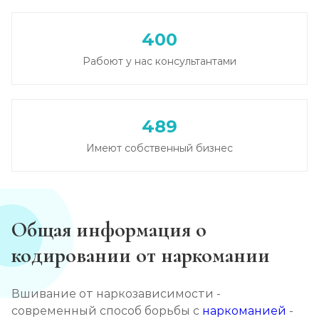
Записаться
от 6 500 ₽/сутки
400
Лечение зависимости от амфетамина
Рабоют у нас консультантами
Записаться
от 6 000 ₽/сутки
Лечение зависимости от гашиша
489
Записаться
от 5 000 ₽/сутки
Имеют собственный бизнес
Лечение зависимости от Лирики
Записаться
от 6 500 ₽/сутки
Общая информация о
Лечение зависимости от феназепама
кодировании от наркомании
Записаться
от 6 000 ₽/сутки
Вшивание от наркозависимости -
Лечение подростковой наркомании
современный способ борьбы с
наркоманией
-