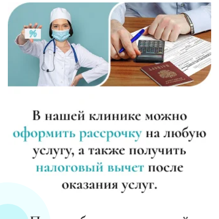
Записаться
от 15 000 ₽
Анализы на наркотики
Записаться
от 800 ₽
Наркологическое освидетельствование
Записаться
от 2 000 ₽
Нарколог на дом (при наркомании)
Записаться
от 3 000 ₽
Помощь наркоманам
Записаться
от 2 500 ₽
Снятие ломки в стационаре