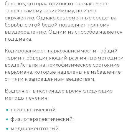
Записаться
от 6 000 ₽/сутки
болезнь, которая приносит несчастье не
только самому зависимому, но и его
Кодирование от наркомании
окружению. Однако современные средства
борьбы с этой бедой позволяют полному
Записаться
от 12 000 ₽
выздоровлению. Одним из способов является
подшивка.
Кодирование Селинкро
Кодирование от наркозависимости - общий
Записаться
от 8 000 ₽
термин, объединяющий различные методики
воздействия на психофизическое состояние
Реабилитация наркозависимых (месяц)
наркомана, которые нацелены на избавление
от тяги к запрещенным веществам.
Записаться
от 30 000 ₽
Выделяют в настоящее время следующие
Реабилитация наркозависимых подростков
методы лечения:
Записаться
от 35 000 ₽/мес
психологический;
физиотерапевтический;
Программа 12 шагов
медикаментозный.
Записаться
от 25 000 ₽/мес