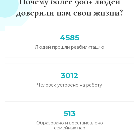
Почему более 900+ людей
Записаться
от 5 500 ₽/сутки
доверили нам свои жизни?
Каннабиоидная детоксикация
Записаться
от 5 000 ₽
4585
Людей прошли реабилитацию
Лечение наркомании (стационар, в сутки)
Записаться
от 5 500 ₽
3012
Лечение зависимости от солей
Человек устроено на работу
Записаться
от 6 000 ₽/сутки
Лечение зависимости от спайса
513
Записаться
от 6 000 ₽/сутки
Образовано и восстановлено
семейных пар
Лечение зависимости от героина